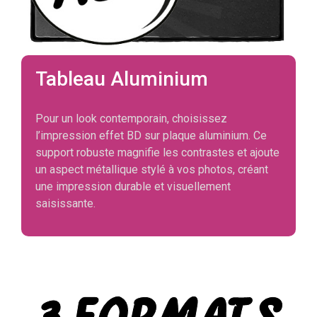
Tableau Aluminium
Pour un look contemporain, choisissez
l’impression effet BD sur plaque aluminium. Ce
support robuste magnifie les contrastes et ajoute
un aspect métallique stylé à vos photos, créant
une impression durable et visuellement
saisissante.