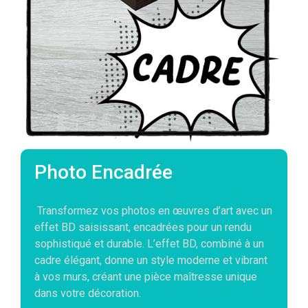
Photo Encadrée
Transformez vos photos en œuvres d’art avec un
effet BD saisissant, encadrées pour un rendu
sophistiqué et durable. L’effet BD, combiné à un
cadre élégant, donne un style moderne et vibrant
à vos murs, créant une pièce maîtresse unique
dans votre décoration.