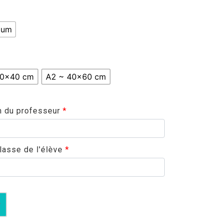
ium
30x40 cm
A2 ~ 40x60 cm
m du professeur
*
lasse de l'élève
*
r