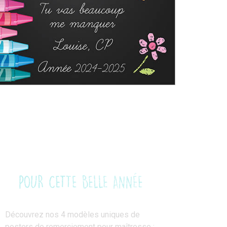
Découvrez nos 4 modèles uniques de
posters de remerciement pour maîtresse :