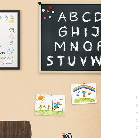
F
s
a
c
e
é