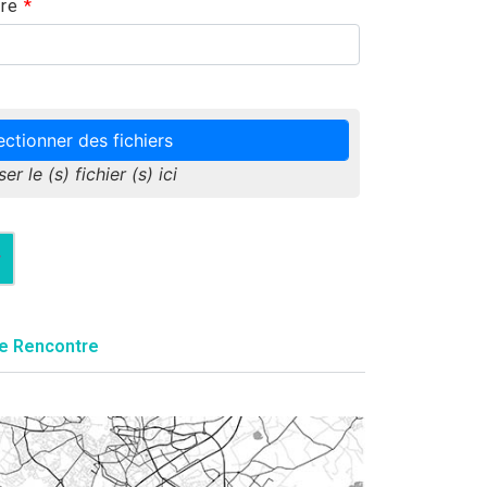
re
*
ectionner des fichiers
ser le (s) fichier (s) ici
r
de Rencontre